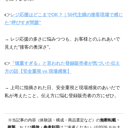
👉
レジ応援はどこまでOK？｜50代主婦の接客現場で感じ
た“呼びすぎ問題”
→
レジ応援の多さに悩みつつも、お客様とのふれあいで
見えた“接客の奥深さ”。
👉
「慎重すぎる」と言われた登録販売者が気づいた伝え
方の話【安全重視 vs 現場感覚】
→ 上司に指摘された日、安全重視と現場感覚のあいだで
私が考えたこと。伝え方に悩む登録販売者の方にぜひ。
※当記事の内容（体験談・構成・商品選定など）の
無断転載・
複製
、および
模倣・参考利用
はご遠慮ください（©2026 かおま