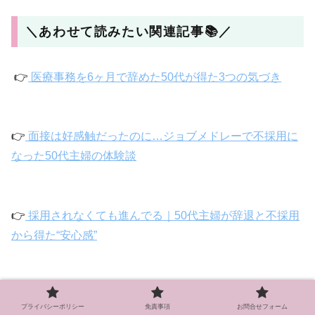
＼あわせて読みたい関連記事📚／
👉
医療事務を6ヶ月で辞めた50代が得た3つの気づき
👉
面接は好感触だったのに…ジョブメドレーで不採用に
なった50代主婦の体験談
👉
採用されなくても進んでる｜50代主婦が辞退と不採用
から得た“安心感”
👉
医療事務に資格は必要？40代主婦が取得・就職・退職
プライバシーポリシー
免責事項
お問合せフォーム
までを経験してわかったリアルな本音