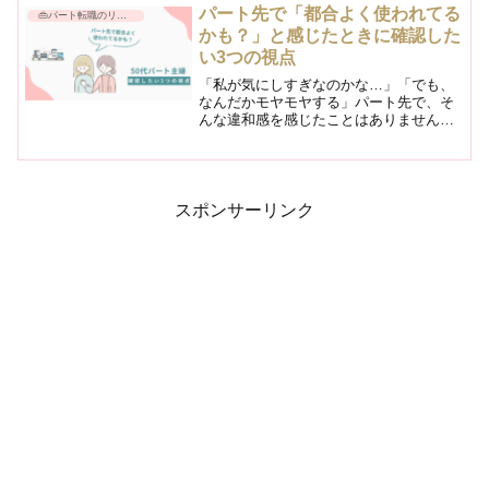
スタッフたちが集まっていました。最初
パート先で「都合よく使われてる
👜パート転職のリアル
に行われたのは、顔合...
かも？」と感じたときに確認した
い3つの視点
「私が気にしすぎなのかな…」「でも、
なんだかモヤモヤする」パート先で、そ
んな違和感を感じたことはありません
か？仕事を頼まれること自体が嫌なわけ
じゃない。協力する気もある。それなの
に、なぜか心の消耗だけが増えていく。
この感覚がずっと引っかかっ...
スポンサーリンク