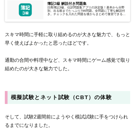
‎簿記3級 解説付き問題集
‎日商簿記3級、仕訳問題集アプリの決定版！基本から分野
別、出る順までたっぷり796問題。全問題に丁寧な解説付
き。チェックを入れた問題を後からまとめて復習できる機
能もあります。資格取得・試験勉強の強い味方。令和7年
（2025年）に日商簿記三級...
スキマ時間に手軽に取り組めるのが大きな魅力で、もっと
早く使えばよかったと思ったほどです。
通勤の合間や料理中など、スキマ時間にゲーム感覚で取り
組めたのが大きな魅力でした。
模擬試験とネット試験（CBT）の体験
そして、試験2週間前にようやく模試試験に手をつけられ
るまでになりました。