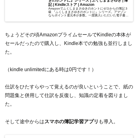
きのホントに』シリーズ | ふくしままさゆき | 簿
記 | Kindleストア | Amazon
Amazonでふくしままさゆきのホントにゼロからの簿記３
級 『ふくしままさゆきのホントに』シリーズ。アマゾン
ならポイント還元本が多数。一度購入いただいた電子書籍
は、KindleおよびFire端末、スマートフォンやタブレット
など、様々な端末で...
ちょうどその頃AmazonプライムセールでKindleの本体が
セールだったので購入し、Kindle本での勉強も並行しまし
た。
（kindle unlimitedにある時は0円です！）
仕訳をひたすらやって覚えるのが良いということで、紙の
問題集と併用して仕訳を反復し、知識の定着を図りまし
た。
そして途中からは
スマホの簿記学習アプリ
も導入。