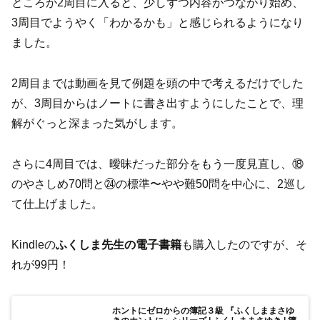
ところが2周目に入ると、少しずつ内容がつながり始め、
3周目でようやく「わかるかも」と感じられるようになり
ました。
2周目までは動画を見て例題を頭の中で考えるだけでした
が、3周目からはノートに書き出すようにしたことで、理
解がぐっと深まった気がします。
さらに4周目では、曖昧だった部分をもう一度見直し、⑱
のやさしめ70問と㉔の標準〜やや難50問を中心に、2巡し
て仕上げました。
Kindleの
ふくしま先生の電子書籍
も購入したのですが、そ
れが99円！
ホントにゼロからの簿記３級 『ふくしままさゆ