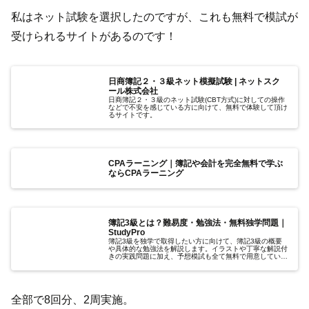
私はネット試験を選択したのですが、これも無料で模試が
受けられるサイトがあるのです！
日商簿記２・３級ネット模擬試験 | ネットスク
ール株式会社
日商簿記２・３級のネット試験(CBT方式)に対しての操作
などで不安を感じている方に向けて、無料で体験して頂け
るサイトです。
CPAラーニング｜簿記や会計を完全無料で学ぶ
ならCPAラーニング
簿記3級とは？難易度・勉強法・無料独学問題｜
StudyPro
簿記3級を独学で取得したい方に向けて、簿記3級の概要
や具体的な勉強法を解説します。イラストや丁寧な解説付
きの実践問題に加え、予想模試も全て無料で用意していま
す。
全部で8回分、2周実施。