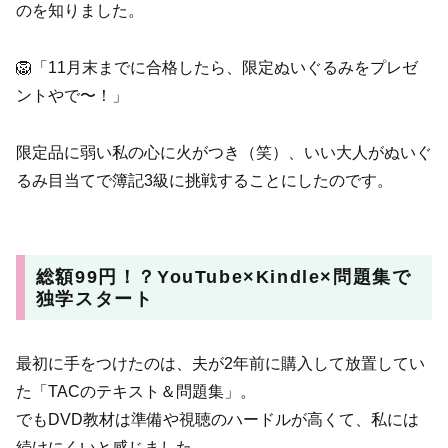
のを知りました。
🦁「11月末までに合格したら、限定ぬいぐるみをプレゼ
ントやで〜！」
限定品に弱い私の心に火がつき（笑）、いい大人がぬいぐ
るみ目当てで簿記3級に挑戦することにしたのです。
総額99円！？YouTube×Kindle×問題集で
独学スタート
最初に手をつけたのは、夫が2年前に購入して放置してい
た「TACのテキスト＆問題集」。
でもDVD教材は準備や視聴のハードルが高くて、私には
続けにくいと感じました。