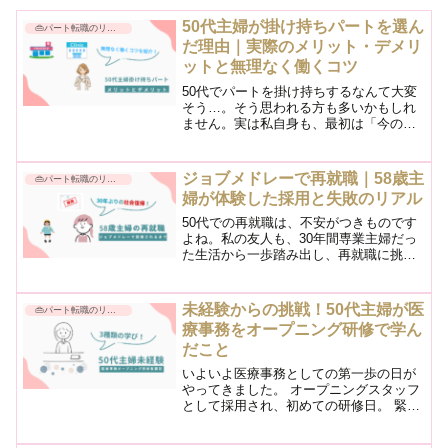
50代主婦が掛け持ちパートを選ん
👜パート転職のリアル
だ理由｜実際のメリット・デメリ
ットと無理なく働くコツ
50代でパートを掛け持ちするなんて大変
そう…。そう思われる方も多いかもしれ
ません。実は私自身も、最初は「今の仕
事を辞めたい」「でも50代の再就職は不
安」という気持ちの間で揺れていまし
た。40代までは辞めたいと思ったら、ま
ジョブメドレーで再就職｜58歳主
👜パート転職のリアル
ずは求職活動をして次...
婦が体験した採用と失敗のリアル
50代での再就職は、不安がつきものです
よね。私の友人も、30年間専業主婦だっ
た生活から一歩踏み出し、再就職に挑戦
しました。今回は、彼女の実体験を通じ
て、50代からの就職活動のリアルや注意
点をお伝えします。50代主婦の再就職に
未経験からの挑戦！50代主婦が医
👜パート転職のリアル
不安を感じている...
療事務をオープニング研修で学ん
だこと
いよいよ医療事務としての第一歩の日が
やってきました。 オープニングスタッフ
として採用され、初めての研修日。 緊張
しながらクリニックのドアを開けると、
そこには私と同じように新しく入社した