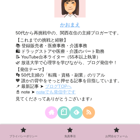
かおまえ
50代から再挑戦中の、関西在住の主婦ブロガーです。
【これまでの挑戦と経験】
📚 登録販売者・医療事務・介護事務
🛍 ドラッグストアや医療・介護のパート勤務
📝 YouTube台本ライター（55本以上執筆）
🌿 放送大学で心理学を学びながら、ブログ発信中！
【発信テーマ】
👣 50代主婦の「転職・資格・副業」のリアル
🧡 誰かの背中をそっと押せる記事を目指しています。
📌 最新記事 ➤
ブログTOPへ
📓 note ➤
noteでも発信中です
見てくださってありがとうございます♪
プライバシーポリシー
免責事項
お問合せフォーム