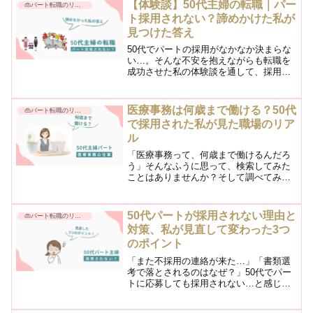
【体験談】50代主婦の転職｜パー
👜パート転職のリアル
ト採用されない？諦めかけた私が
見つけた答え
50代でパートの採用がなかなか決まらな
い…。そんな不安を抱えながらも転職を
成功させた私の体験談を通して、採用さ
れるために意識したことや工夫したこと
をまとめました。
医療事務は何歳まで働ける？50代
👜パート転職のリアル
で採用された私が見た職場のリア
ル
「医療事務って、何歳まで働けるんだろ
う」そんなふうに思って、検索してみた
ことはありませんか？そして調べてみ
て、たぶん今、あまりいい気持ちではな
いですよね。ネットで調べると、厳しい
言葉が並びます。50代の未経験ではどこ
50代パートが採用されない理由と
👜パート転職のリアル
も採用してもらえない、応...
対策、私が見直して変わった3つ
のポイント
「また不採用の連絡が来た…」「書類選
考で落とされるのはなぜ？」50代でパー
トに応募しても採用されない…と感じて
いませんか？私も何度も不採用を経験
し、「やっぱり年齢のせい？」と落ち込