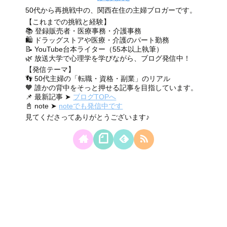
50代から再挑戦中の、関西在住の主婦ブロガーです。
【これまでの挑戦と経験】
📚 登録販売者・医療事務・介護事務
🛍 ドラッグストアや医療・介護のパート勤務
📝 YouTube台本ライター（55本以上執筆）
🌿 放送大学で心理学を学びながら、ブログ発信中！
【発信テーマ】
👣 50代主婦の「転職・資格・副業」のリアル
🧡 誰かの背中をそっと押せる記事を目指しています。
📌 最新記事 ➤
ブログTOPへ
📓 note ➤
noteでも発信中です
見てくださってありがとうございます♪