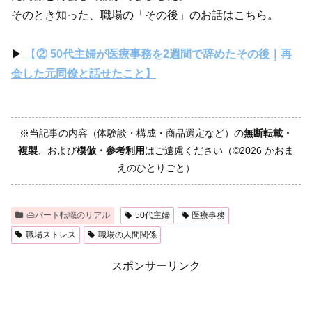
そのとき知った、職場の「その後」のお話はこちら。
▶
【
② 50代主婦が医療事務を2週間で辞めたその後｜再
会した元同僚と話せたこと】
※当記事の内容（体験談・構成・商品選定など）の
無断転載・
複製
、および
模倣・参考利用
はご遠慮ください（©2026 かおま
えのひとりごと）
👜パート転職のリアル
50代主婦
医療事務
職場ストレス
職場の人間関係
スポンサーリンク