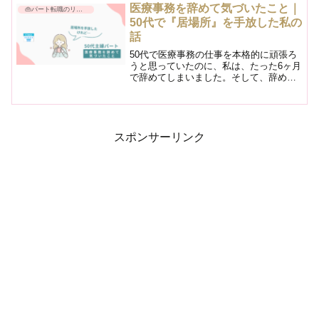
んだことがありました。諦めかけていた
医療事務を辞めて気づいたこと｜
👜パート転職のリアル
ある日、私は冷静に自分の...
50代で『居場所』を手放した私の
話
50代で医療事務の仕事を本格的に頑張ろ
うと思っていたのに、私は、たった6ヶ月
で辞めてしまいました。そして、辞めて
からしばらく経った今、後から気づいた
ことがあります。辞めるまでは何度も迷
いました。「もう少しだけ続けてみよ
う」「きっとそのうち慣...
スポンサーリンク