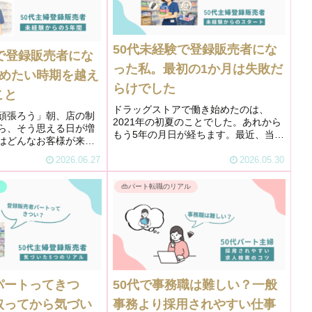
50代未経験で登録販売者にな
で登録販売者にな
った私。最初の1か月は失敗だ
辞めたい時期を越え
らけでした
こと
ドラッグストアで働き始めたのは、
頑張ろう」朝、店の制
2021年の初夏のことでした。あれから
ら、そう思える日が増
もう5年の月日が経ちます。最近、当時
はどんなお客様が来る
つけていた日記を引っ張り出してみま
客があるかな。少しだ
した。三日坊主にもなれず、1ヶ月も経
2026.06.27
2026.05.30
ている自分がいます。
たないうちに挫折した日記です（苦
前の朝の私は、こうじゃ
笑）。でも読み返してみると、懐か...
事
👜パート転職のリアル
た。「私、続けられ
パートってきつ
50代で事務職は難しい？一般
取ってから気づい
事務より採用されやすい仕事