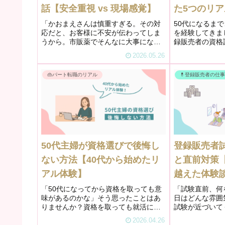
話【安全重視 vs 現場感覚】
た5つのリア
「かおまえさんは慎重すぎる。その対
50代になるま
応だと、お客様に不安が伝わってしま
を経験してきま
うから。市販薬でそんなに大事になる
録販売者の資格
ことはないよ」ある勤務の終わりに、
の、その後すぐ
2026.05.26
上司からそう言われました。グサッと
いたわけではあ
きました。私なりに考えて対応したつ
護事務の仕事に
👜パート転職のリアル
💊登録販売者の仕
もりだったから。でも同時に、頭の中
販売者としての実
で...
50代主婦が資格選びで後悔し
登録販売者
ない方法【40代から始めたリ
と直前対策
アル体験】
越えた体験
「50代になってから資格を取っても意
「試験直前、何
味があるのかな」そう思ったことはあ
日はどんな雰囲
りませんか？資格を取っても就活に結
試験が近づいて
びつくのか不安で、どの資格を選べば
り当日への不安
2026.04.26
いいのかもわからない。私も同じでし
の。 私もそう