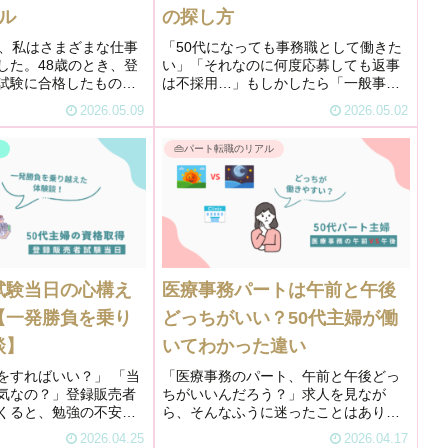
ル
の探し方
で、私はさまざまな仕事
「50代になっても事務職として働きた
した。48歳のとき、登
い」「それなのに何度応募しても返事
試験に合格したもの
は不採用…」もしかしたら「一般事
にドラッグストアで働
務」の求人で探し続けるのは、もった
2026.05.09
2026.05.02
りません。合格後は介
いないかもしれません。なぜなら、私
就いていたため、登録
も最初は「一般事務」の求人で応募し
事
👜パート転職のリアル
務からは2年ほど遠...
て、不採用が続いたからです。探し方
を...
試験当日の心構え
医療事務パートは午前と午後
【一発勝負を乗り
どっちがいい？50代主婦が働
談】
いてわかった違い
をすればいい？」 「当
「医療事務のパート、午前と午後どっ
気なの？」登録販売者
ちがいいんだろう？」求人を見なが
くると、勉強の不安よ
ら、そんなふうに迷ったことはありま
が大きくなってくるも
せんか？私自身も、実際に働いてみる
2026.04.25
2026.04.17
でした。私が受験したの
までは正直よくわかりませんでした。