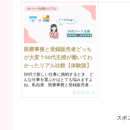
た。40代のころから資格を取り始め、
は2019年、当
👜パート転職のリアル
気づけば5つの資格を取得。でも最...
して統一されたば
医療事務と登録販売者どっち
が大変？50代主婦が働いてわ
かったリアル比較【体験談】
50代で新しい仕事に挑戦するとき、ど
んな仕事を選ぶかはとても悩みますよ
ね。私自身、医療事務と登録販売者の
両方を経験してきましたが、正直に言
2026.04.10
うと「大変さの種類がまったく違う」
と感じています。どちらも未経験から
でも挑戦できる仕事ですが、求人票
を...
スポ