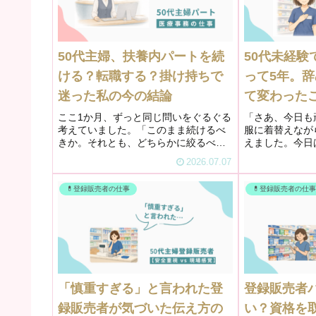
50代主婦、扶養内パートを続
50代未経験
ける？転職する？掛け持ちで
って5年。
迷った私の今の結論
て変わった
ここ1か月、ずっと同じ問いをぐるぐる
「さあ、今日も
考えていました。「このまま続けるべ
服に着替えなが
きか。それとも、どちらかに絞るべき
えました。今日
か」登録販売者としてドラッグストア
かな。どんな接
2026.07.07
で、医療事務として訪問診療クリニッ
け、ワクワクし
クで。二つの仕事を掛け持ちしなが
——でも、5年
💊登録販売者の仕事
💊登録販売者の仕
ら、扶養内で働いています。きっかけ
ありませんでし
は...
る...
「慎重すぎる」と言われた登
登録販売者
録販売者が気づいた伝え方の
い？資格を