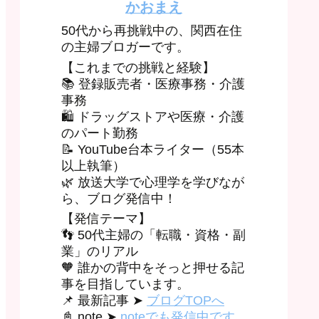
かおまえ
50代から再挑戦中の、関西在住
の主婦ブロガーです。
【これまでの挑戦と経験】
📚 登録販売者・医療事務・介護
事務
🛍 ドラッグストアや医療・介護
のパート勤務
📝 YouTube台本ライター（55本
以上執筆）
🌿 放送大学で心理学を学びなが
ら、ブログ発信中！
【発信テーマ】
👣 50代主婦の「転職・資格・副
業」のリアル
🧡 誰かの背中をそっと押せる記
事を目指しています。
📌 最新記事 ➤
ブログTOPへ
📓 note ➤
noteでも発信中です