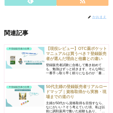
かおまえ
関連記事
【現役レビュー】OTC薬ポケット
💊登録販売者の仕事
マニュアルは買うべき？登録販売
者が選んだ理由と他書との違い
登録販売者試験に合格して働き始めて
も、勉強はずっと続きます。そんな時に
一番手っ取り早く頼りになるのが「書
籍」。私も働き始めた頃、「どの本を買
えばいいのか」で何度も迷いました。
OTC医薬品の知識は日々アップデートさ
50代主婦の登録販売者リアルロー
💊登録販売者の仕事
れるし、接客中にパッと確認で...
ドマップ｜資格取得から実務・現
場までの道のり
主婦が50代から資格取得を目指すなら、
なにがいい？そう考えていた頃、私は以
前に調剤薬局で働いた経験もあり、「登