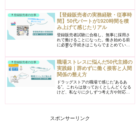
録販売者」という資格に注目していまし
た。合格率が比較的高く挑戦しやすいこ
ともあって、登録販売者試験に挑戦する
【登録販売者の実務経験・従事時
💊登録販売者の仕事
人は年々増えています。...
間】50代パートが1920時間を積
み上げて感じたリアル
​​登録販売者試験に合格し、無事に採用さ
れて働けることになった。働き始める前
に必要な手続きはこちらでまとめていま
す。👇▶︎【保存版】登録販売者の販売従
事者登録ガイド｜50代主婦が実際に体験
した流れも紹介！販売従事者登録も済ま
職場ストレスに悩んだ50代主婦の
💊登録販売者の仕事
せ、白衣を着てい...
実践録｜辞めずに働く接客と人間
関係の整え方
ドラッグストアの職場で感じた“あるあ
る”。これらは放っておくとしんどくなる
けど、私なりに少しずつ考え方や対応を
変えてきました。難しい理論はわからな
いけど、「ACT」や「アサーション」の
考え方が、私の日々の小さな選択に役立
っている気がします。...
スポンサーリンク