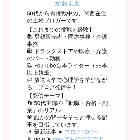
かおまえ
50代から再挑戦中の、関西在住
の主婦ブロガーです。
【これまでの挑戦と経験】
📚 登録販売者・医療事務・介護
事務
🛍 ドラッグストアや医療・介護
のパート勤務
📝 YouTube台本ライター（55本
以上執筆）
🌿 放送大学で心理学を学びなが
ら、ブログ発信中！
【発信テーマ】
👣 50代主婦の「転職・資格・副
業」のリアル
🧡 誰かの背中をそっと押せる記
事を目指しています。
📌 最新記事 ➤
ブログTOPへ
📓 note ➤
noteでも発信中です