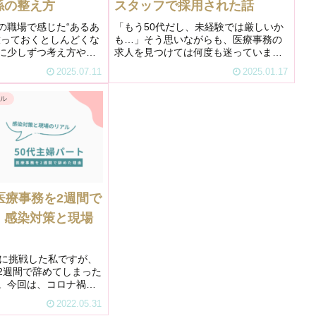
係の整え方
スタッフで採用された話
の職場で感じた“あるあ
「もう50代だし、未経験では厳しいか
放っておくとしんどくな
も…」そう思いながらも、医療事務の
に少しずつ考え方や対
求人を見つけては何度も迷っていまし
した。難しい理論はわ
た。実は、医療事務の資格自体は15年
2025.07.11
2025.01.17
「ACT」や「アサーシ
前に取得済み。ただ、これまで本格的
が、私の日々の小さな
に活かす機会がなかったのです。医療
アル
る気がします。...
事務の資格を取得したときの体験談...
医療事務を2週間で
｜感染対策と現場
務に挑戦した私ですが、
2週間で辞めてしまった
。今回は、コロナ禍と
不安と葛藤を抱えなが
2022.05.31
内科での体験談です。