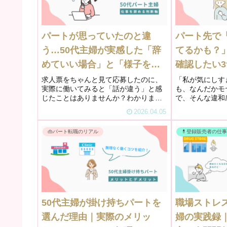
パートが思っていたのと違
パート先で
う…50代主婦が実感した「辞
てるかも？
めていい場合」と「様子を見
確認したい
る場合」
求人票をちゃんと見て応募したのに、
「私が気にしす
実際に働いてみると「話が違う」と感
も、なんだかモ
じたことはありませんか？わかりま
で、そんな違和
す。私も何度もそう感じてきました。
ませんか？仕事
2026.04.05
私自身、これまでにいくつかの職場で
嫌なわけじゃな
「こんなはずじゃなかった」と思った
る。それなのに
👜パート転職のリアル
💊登録販売者の仕
経験があります。でもそのとき、いつ
が増えていく。
も迷...
かかっ...
50代主婦が掛け持ちパートを
職場ストレス
選んだ理由｜実際のメリッ
婦の実践録