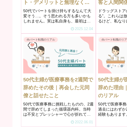
ト・デメリットと無理なく働
客と人間関
くコツ
50代でパートを掛け持ちするなんて大
ドラッグストア
変そう…。そう思われる方も多いかも
る”。これらは
しれません。実は私自身も、最初は
るけど、私なり
「今の仕事を辞めたい」「でも50代の
応を変えてきま
2025.12.04
再就職は不安」という気持ちの間で揺
からないけど、
れていました。40代までは辞めたいと
ョン」の考え方
👜パート転職のリアル
👜パート転職のリ
思ったら、まずは求職活動をして次...
選択に役立ってい
50代主婦が医療事務を2週間で
50代主婦が
辞めたその後｜再会した元同
辞めた理由
僚と話せたこと
のリアル
50代で医療事務に挑戦したものの、2週
50代で医療事
間で辞めてしまった循環器内科。当時
過去にはわずか
は不安とプレッシャーで心が折れてし
経験もあります
まい、周囲に迷惑をかけたことがずっ
いう状況の中、
2022.06.01
と心残りでした。それから約半年後、
ら働いた循環器