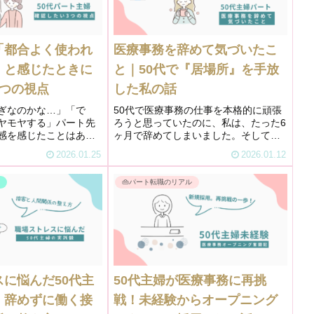
「都合よく使われ
医療事務を辞めて気づいたこ
」と感じたときに
と｜50代で『居場所』を手放
3つの視点
した私の話
ぎなのかな…」「で
50代で医療事務の仕事を本格的に頑張
ヤモヤする」パート先
ろうと思っていたのに、私は、たった6
感を感じたことはあり
ヶ月で辞めてしまいました。そして、
を頼まれること自体が
辞めてからしばらく経った今、後から
2026.01.25
2026.01.12
い。協力する気もあ
気づいたことがあります。辞めるまで
、なぜか心の消耗だけ
は何度も迷いました。「もう少しだけ
事
👜パート転職のリアル
この感覚がずっと引っ
続けてみよう」「きっとそのうち慣...
に悩んだ50代主
50代主婦が医療事務に再挑
｜辞めずに働く接
戦！未経験からオープニング