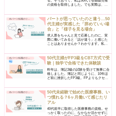
る。そう思って、私は50代で登録販売者
の資格を取得しました。でも実際は、思
っていたほど簡単ではありませんでし
た。同じ時期に社会福祉士の資格を取得
した友人も、今まさに転職を繰り返しな
パートが思っていたのと違う…50
👜パート転職のリアル
がら悩んでいます。私たちは...
代主婦が実感した「辞めていい場
合」と「様子を見る場合」
求人票をちゃんと見て応募したのに、実
際に働いてみると「話が違う」と感じた
ことはありませんか？わかります。私も
何度もそう感じてきました。私自身、こ
れまでにいくつかの職場で「こんなはず
じゃなかった」と思った経験がありま
50代主婦がFP3級をCBT方式で受
👜パート転職のリアル
す。でもそのとき、いつも迷...
験｜独学で合格できた体験談
昨年は、簿記3級の試験を受けて無事に合
格しました。簿記と同じように、10年ほ
ど前に挫折したFP3級。FPよりもクセの
ある簿記が合格したのだから、FPもいけ
るかも…。🔗【簿記3級に合格した時の体
験談はこちら】お金の知識の基礎でもあ
50代未経験で始めた医療事務、い
👜パート転職のリアル
るもう一つの...
つ慣れる？6ヶ月働いて感じたリ
アル
40代前半に取得した医療事務の資格。せ
っかく取ったのに、なかなか活かせずに