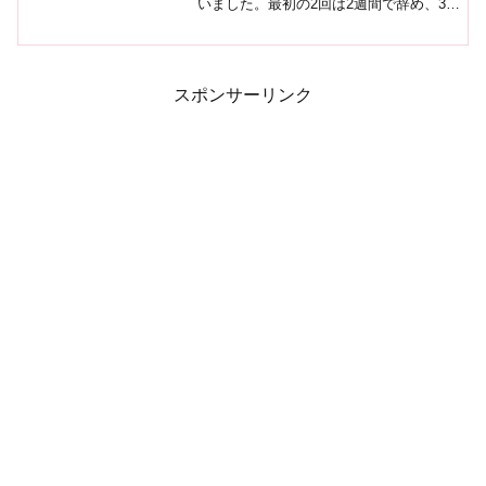
いました。最初の2回は2週間で辞め、3回
目でやっと半年続いて、今は訪問診療ク
リニックで8ヶ月目。医療事務経験がまだ
まだ浅い私だからこそ、「いつ慣れるん
だろう」という不...
スポンサーリンク