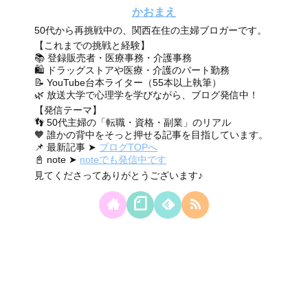
かおまえ
50代から再挑戦中の、関西在住の主婦ブロガーです。
【これまでの挑戦と経験】
📚 登録販売者・医療事務・介護事務
🛍 ドラッグストアや医療・介護のパート勤務
📝 YouTube台本ライター（55本以上執筆）
🌿 放送大学で心理学を学びながら、ブログ発信中！
【発信テーマ】
👣 50代主婦の「転職・資格・副業」のリアル
🧡 誰かの背中をそっと押せる記事を目指しています。
📌 最新記事 ➤
ブログTOPへ
📓 note ➤
noteでも発信中です
見てくださってありがとうございます♪