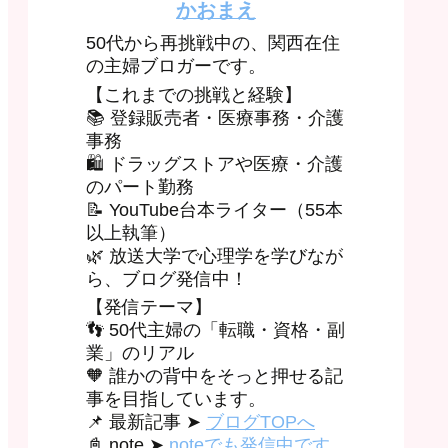
かおまえ
50代から再挑戦中の、関西在住
の主婦ブロガーです。
【これまでの挑戦と経験】
📚 登録販売者・医療事務・介護
事務
🛍 ドラッグストアや医療・介護
のパート勤務
📝 YouTube台本ライター（55本
以上執筆）
🌿 放送大学で心理学を学びなが
ら、ブログ発信中！
【発信テーマ】
👣 50代主婦の「転職・資格・副
業」のリアル
🧡 誰かの背中をそっと押せる記
事を目指しています。
📌 最新記事 ➤
ブログTOPへ
📓 note ➤
noteでも発信中です