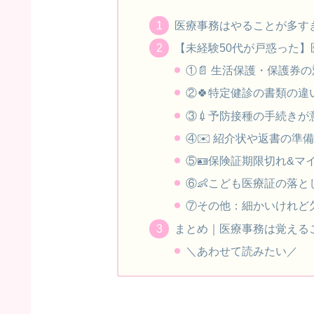
医療事務はやることが多す
【未経験50代が戸惑った】
①📄 生活保護・保護券
②🍀特定健診の書類の違
③💉予防接種の手続き
④✉️ 紹介状や返書の準
⑤🪪保険証期限切れ&マ
⑥👶こども医療証の落と
⑦その他：細かいけれど
まとめ｜医療事務は覚える
＼あわせて読みたい／