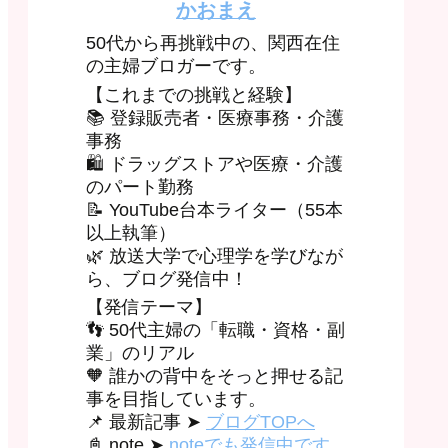
かおまえ
50代から再挑戦中の、関西在住
の主婦ブロガーです。
【これまでの挑戦と経験】
📚 登録販売者・医療事務・介護
事務
🛍 ドラッグストアや医療・介護
のパート勤務
📝 YouTube台本ライター（55本
以上執筆）
🌿 放送大学で心理学を学びなが
ら、ブログ発信中！
【発信テーマ】
👣 50代主婦の「転職・資格・副
業」のリアル
🧡 誰かの背中をそっと押せる記
事を目指しています。
📌 最新記事 ➤
ブログTOPへ
📓 note ➤
noteでも発信中です