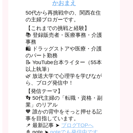
かおまえ
50代から再挑戦中の、関西在住
の主婦ブロガーです。
【これまでの挑戦と経験】
📚 登録販売者・医療事務・介護
事務
🛍 ドラッグストアや医療・介護
のパート勤務
📝 YouTube台本ライター（55本
以上執筆）
🌿 放送大学で心理学を学びなが
ら、ブログ発信中！
【発信テーマ】
👣 50代主婦の「転職・資格・副
業」のリアル
🧡 誰かの背中をそっと押せる記
事を目指しています。
📌 最新記事 ➤
ブログTOPへ
📓 note ➤
noteでも発信中です