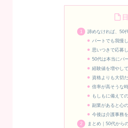
諦めなければ、50
パートでも我慢
思いつきで応募
50代は本当にパ
経験値を増やし
資格よりも大切
倍率が高そうな
もしもに備えて
副業があると心
今後は介護事務
まとめ｜50代から